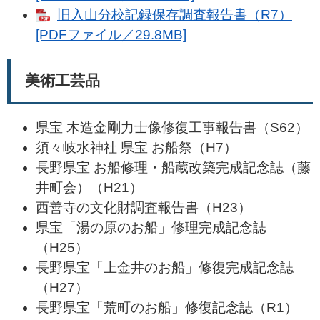
旧入山分校記録保存調査報告書（R7）
[PDFファイル／29.8MB]
美術工芸品
県宝 木造金剛力士像修復工事報告書（S62）
須々岐水神社 県宝 お船祭（H7）
長野県宝 お船修理・船蔵改築完成記念誌（藤
井町会）（H21）
西善寺の文化財調査報告書（H23）
県宝「湯の原のお船」修理完成記念誌
（H25）
長野県宝「上金井のお船」修復完成記念誌
（H27）
長野県宝「荒町のお船」修復記念誌（R1）