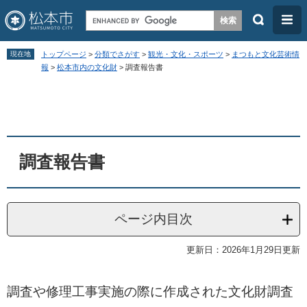
検
メ
索
ニ
ペ
メ
ュ
現在地
トップページ
>
分類でさがす
>
観光・文化・スポーツ
>
まつもと文化芸術情
ー
ニ
報
>
松本市内の文化財
>
調査報告書
ー
ジ
ュ
本
の
ー
文
先
を
頭
飛
調査報告書
で
ば
す
し
。
て
ページ内目次
本
文
更新日：2026年1月29日更新
へ
調査や修理工事実施の際に作成された文化財調査