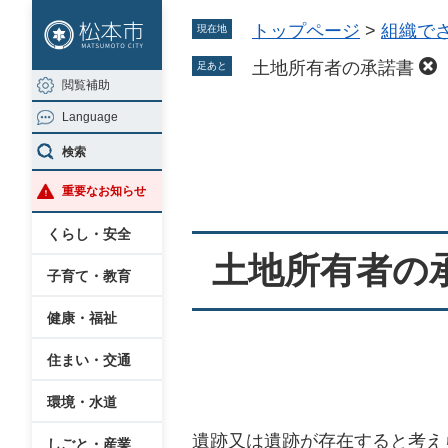
ペ
メ
トップページ
>
組織で
現在地
ー
ニ
ジ
ュ
土地所有者の承諾書
足あと
閲覧補助
の
ー
Language
先
を
本
頭
飛
検索
文
で
ば
重要なお知らせ
す
し
。
て
くらし・安全
本
土地所有者の
子育て・教育
文
へ
健康・福祉
住まい・交通
環境・水道
遺跡又は遺跡が存在すると考え
しごと・産業