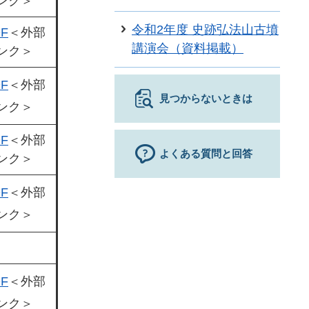
ンク＞
令和2年度 史跡弘法山古墳
F
＜外部
講演会（資料掲載）
ンク＞
F
＜外部
見つからないときは
ンク＞
F
＜外部
よくある質問と回答
ンク＞
F
＜外部
ンク＞
F
＜外部
ンク＞