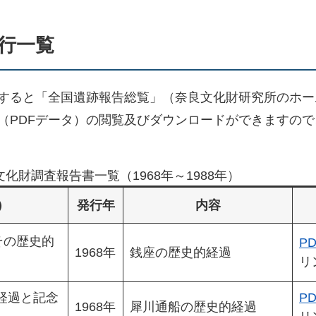
刊行一覧
クすると「全国遺跡報告総覧」（奈良文化財研究所のホ
（PDFデータ）の閲覧及びダウンロードができますの
化財調査報告書一覧（1968年～1988年）
）
発行年
内容
その歴史的
PD
1968年
銭座の歴史的経過
リ
経過と記念
PD
1968年
犀川通船の歴史的経過