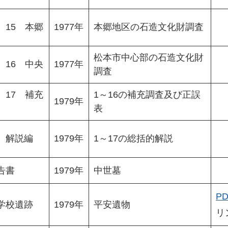
15 本郷
1977年
本郷地区の石造文化財調査
松本市中心部の石造文化財
16 中央
1977年
調査
17 補充
1～16の補充調査及び正誤
1979年
表
 解説編
1979年
1～17の総括的解説
告書
1979年
中世墓
PD
学校遺跡
1979年
平安遺物
リ