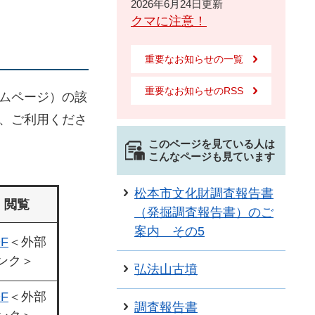
2026年6月24日更新
クマに注意！
重要なお知らせの一覧
重要なお知らせのRSS
ームページ）の該
で、ご利用くださ
このページを見ている人は
こんなページも見ています
松本市文化財調査報告書
閲覧
（発掘調査報告書）のご
案内 その5
F
＜外部
ンク＞
弘法山古墳
F
＜外部
調査報告書