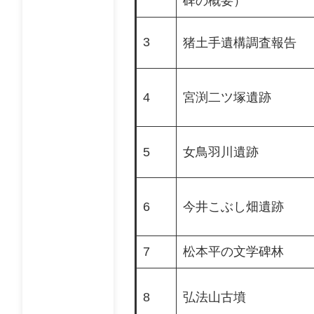
碑の概要）
3
猪土手遺構調査報告
4
宮渕二ツ塚遺跡
5
女鳥羽川遺跡
6
今井こぶし畑遺跡
7
松本平の文学碑林
8
弘法山古墳