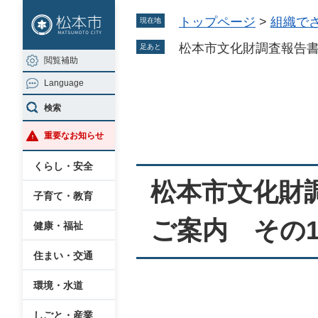
ペ
メ
トップページ
>
組織で
現在地
ー
ニ
ジ
ュ
松本市文化財調査報告書
足あと
閲覧補助
の
ー
Language
先
を
本
頭
飛
検索
文
で
ば
重要なお知らせ
す
し
。
て
くらし・安全
本
松本市文化財
子育て・教育
文
へ
ご案内 その
健康・福祉
住まい・交通
環境・水道
しごと・産業