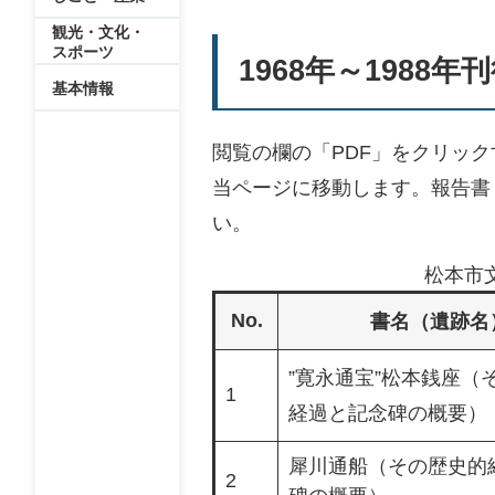
観光・文化・
スポーツ
1968年～1988年
基本情報
閲覧の欄の「PDF」をクリッ
当ページに移動します。報告書
い。
松本市文
No.
書名（遺跡名
”寛永通宝”松本銭座（
1
経過と記念碑の概要）
犀川通船（その歴史的
2