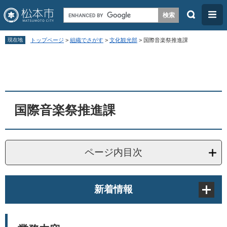
検
メ
索
ニ
ペ
メ
ュ
現在地
トップページ
>
組織でさがす
>
文化観光部
>
国際音楽祭推進課
ー
ニ
ー
本
ジ
ュ
文
の
ー
先
を
頭
飛
国際音楽祭推進課
で
ば
す
し
。
て
ページ内目次
本
文
新着情報
へ