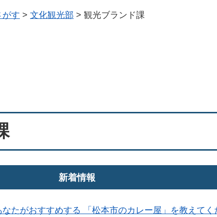
さがす
>
文化観光部
>
観光ブランド課
課
新着情報
あなたがおすすめする 「松本市のカレー屋」を教えてく