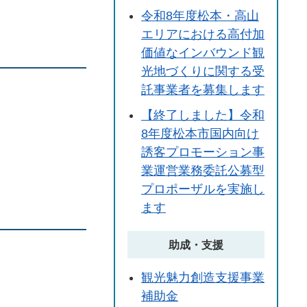
令和8年度松本・高山
エリアにおける高付加
価値なインバウンド観
光地づくりに関する受
託事業者を募集します
【終了しました】令和
8年度松本市国内向け
誘客プロモーション事
業運営業務委託公募型
プロポーザルを実施し
ます
助成・支援
観光魅力創造支援事業
補助金