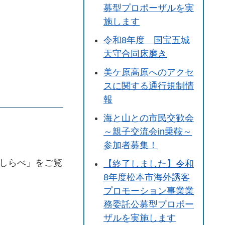
募型プロポーザルを実
施します
令和8年度 国宝五城
天守合同床磨き
美ケ原高原へのアクセ
スに関する通行規制情
報
海と山との市民交歓会
～親子交流会in乗鞍～
参加者募集！
しらべ」をご覧
【終了しました】令和
8年度松本市海外誘客
プロモーション事業業
務委託公募型プロポー
ザルを実施します