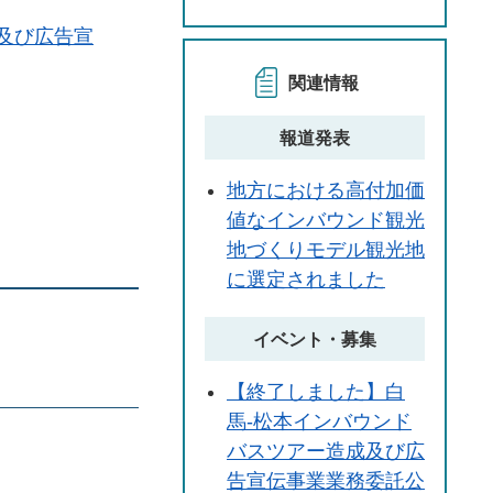
及び広告宣
関連情報
報道発表
地方における高付加価
値なインバウンド観光
地づくりモデル観光地
に選定されました
イベント・募集
【終了しました】白
馬-松本インバウンド
バスツアー造成及び広
告宣伝事業業務委託公