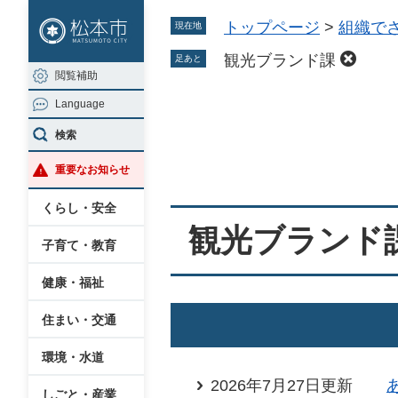
ペ
メ
トップページ
>
組織で
現在地
ー
ニ
ジ
ュ
観光ブランド課
足あと
閲覧補助
の
ー
Language
先
を
本
頭
飛
検索
文
で
ば
重要なお知らせ
す
し
。
て
くらし・安全
本
観光ブランド
子育て・教育
文
へ
健康・福祉
住まい・交通
環境・水道
2026年7月27日更新
しごと・産業