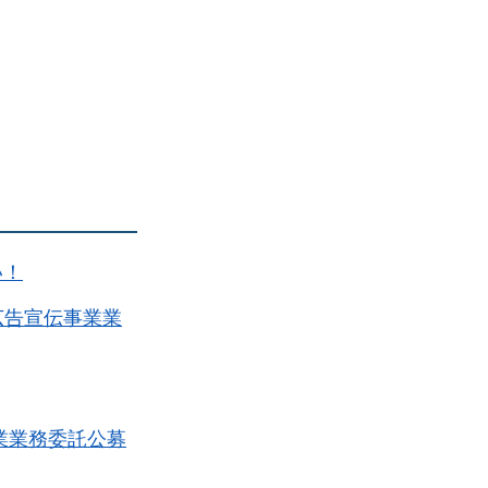
い！
広告宣伝事業業
業業務委託公募