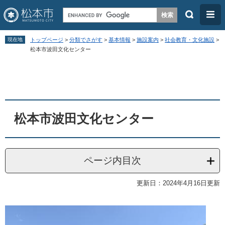
検
メ
索
ニ
ペ
メ
ュ
現在地
トップページ
>
分類でさがす
>
基本情報
>
施設案内
>
社会教育・文化施設
>
ー
ニ
松本市波田文化センター
ー
ジ
ュ
本
の
ー
文
先
を
頭
飛
松本市波田文化センター
で
ば
す
し
。
て
ページ内目次
本
文
更新日：2024年4月16日更新
へ