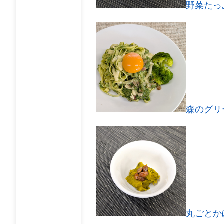
野菜たっ
森のグリ
丸ごとか