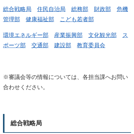
総合戦略局
住民自治局
総務部
財政部
危機
管理部
健康福祉部
こども若者部
環境エネルギー部
産業振興部
文化観光部
ス
ポーツ部
交通部
建設部
教育委員会
※審議会等の情報については、各担当課へお問い
合わせください。
総合戦略局