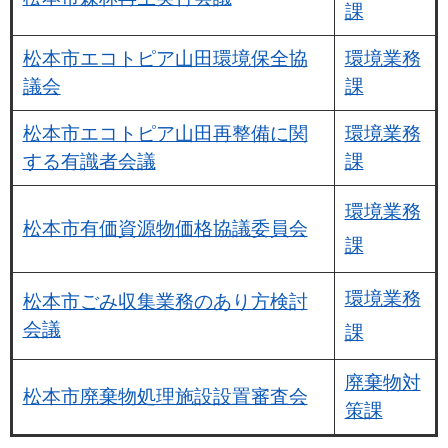
課
松本市エコトピア山田環境保全協
環境業務
議会
課
松本市エコトピア山田再整備に関
環境業務
する有識者会議
課
環境業務
松本市有価資源物価格協議委員会
課
環境業務
松本市ごみ収集業務のあり方検討
会議
課
廃棄物対
松本市廃棄物処理施設設置審査会
策課