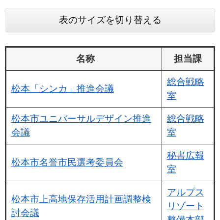
表のサイズを切り替える
名称
担当課
総合戦略
松本「シンカ」推進会議
室
松本市ユニバーサルデザイン推進
総合戦略
会議
室
秘書広報
松本市名誉市民選考委員会
室
アルプス
松本市上高地保存活用計画調整検
リゾート
討会議
整備本部