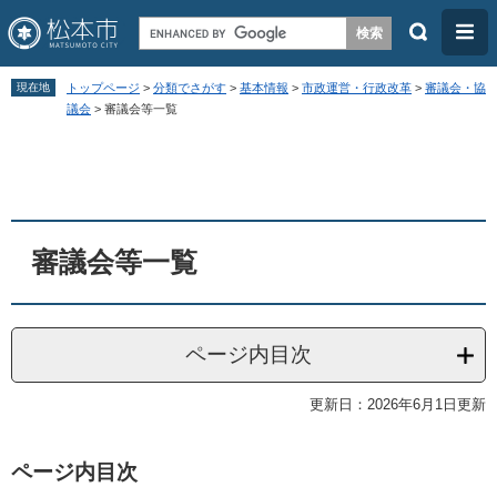
検
メ
索
ニ
ペ
メ
ュ
現在地
トップページ
>
分類でさがす
>
基本情報
>
市政運営・行政改革
>
審議会・協
ー
ニ
議会
>
審議会等一覧
ー
ジ
ュ
本
の
ー
文
先
を
頭
飛
審議会等一覧
で
ば
す
し
。
て
ページ内目次
本
文
更新日：2026年6月1日更新
へ
ページ内目次