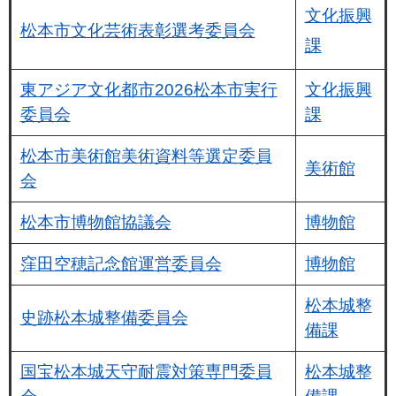
文化振興
松本市文化芸術表彰選考委員会
課
東アジア文化都市2026松本市実行
文化振興
委員会
課
松本市美術館美術資料等選定委員
美術館
会
松本市博物館協議会
博物館
窪田空穂記念館運営委員会
博物館
松本城整
史跡松本城整備委員会
備課
国宝松本城天守耐震対策専門委員
松本城整