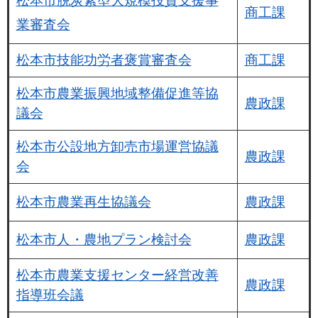
松本市脱炭素型大規模投資支援事
商工課
業審査会
松本市技能功労者褒賞審査会
商工課
松本市農業振興地域整備促進等協
農政課
議会
松本市公設地方卸売市場運営協議
農政課
会
松本市農業再生協議会
農政課
松本市人・農地プラン検討会
農政課
松本市農業支援センター経営改善
農政課
指導班会議