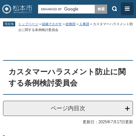
検
メ
索
ニ
ペ
メ
ュ
現在地
トップページ
>
組織でさがす
>
総務部
>
人事課
>
カスタマーハラスメント防
ー
ニ
止に関する条例検討委員会
ー
ジ
ュ
本
の
ー
文
先
を
頭
飛
カスタマーハラスメント防止に関
で
ば
す
し
する条例検討委員会
。
て
本
文
ページ内目次
へ
更新日：2025年7月17日更新