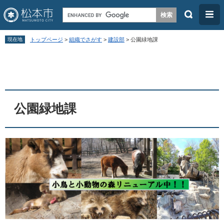
検
メ
索
ニ
ペ
メ
ュ
現在地
トップページ
>
組織でさがす
>
建設部
>
公園緑地課
ー
ニ
ー
本
ジ
ュ
文
の
ー
先
を
頭
飛
公園緑地課
で
ば
す
し
。
て
本
文
へ