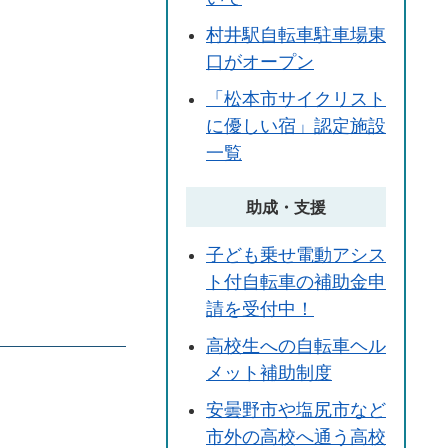
村井駅自転車駐車場東
口がオープン
「松本市サイクリスト
に優しい宿」認定施設
一覧
助成・支援
子ども乗せ電動アシス
ト付自転車の補助金申
請を受付中！
高校生への自転車ヘル
メット補助制度
安曇野市や塩尻市など
市外の高校へ通う高校