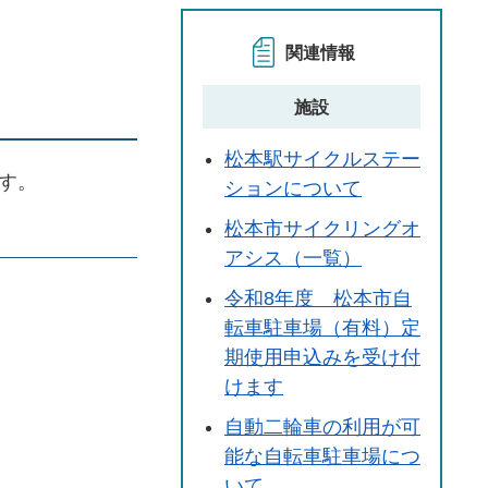
関連情報
施設
松本駅サイクルステー
す。
ションについて
松本市サイクリングオ
アシス（一覧）
令和8年度 松本市自
転車駐車場（有料）定
期使用申込みを受け付
けます
自動二輪車の利用が可
能な自転車駐車場につ
いて