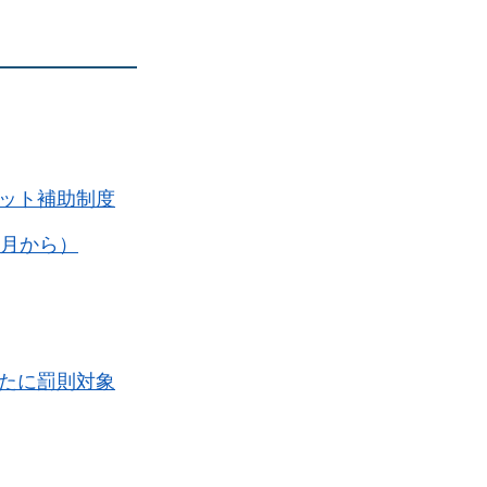
ット補助制度
4月から）
たに罰則対象