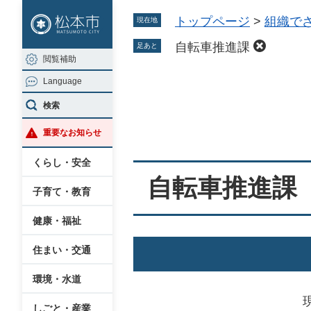
ペ
メ
トップページ
>
組織で
現在地
ー
ニ
ジ
ュ
自転車推進課
足あと
閲覧補助
の
ー
Language
先
を
本
頭
飛
検索
文
で
ば
重要なお知らせ
す
し
。
て
くらし・安全
本
自転車推進課
子育て・教育
文
へ
健康・福祉
住まい・交通
環境・水道
しごと・産業