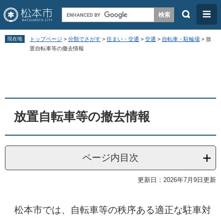
検
メ
索
ニ
ペ
メ
ュ
現在地
トップページ
>
分類でさがす
>
住まい・交通
>
交通
>
自転車・駐輪場
>
放
ー
ニ
置自転車等の撤去情報
ー
ジ
ュ
本
の
ー
文
先
を
頭
飛
放置自転車等の撤去情報
で
ば
す
し
。
て
ページ内目次
本
文
更新日：2026年7月9日更新
へ
松本市では、自転車等の秩序ある適正な駐車対