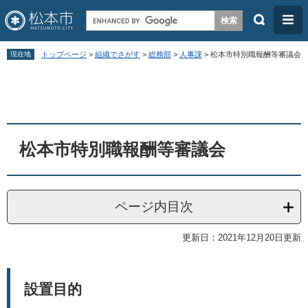
検
メ
索
ニ
ペ
メ
ュ
現在地
トップページ
>
組織でさがす
>
総務部
>
人事課
>
松本市特別職報酬等審議会
ー
ニ
ー
本
ジ
ュ
文
の
ー
先
を
頭
飛
松本市特別職報酬等審議会
で
ば
す
し
。
て
ページ内目次
本
更新日：2021年12月20日更新
文
へ
設置目的