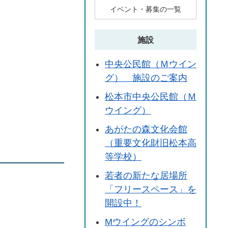
イベント・募集の一覧
施設
中央公民館（Ｍウイン
グ） 施設のご案内
松本市中央公民館（Ｍ
ウイング）
あがたの森文化会館
（重要文化財旧松本高
等学校）
若者の新たな居場所
「フリースペース」を
開設中！
Мウイングのシンボ