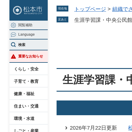
ペ
メ
トップページ
>
組織で
現在地
ー
ニ
ジ
ュ
生涯学習課・中央公民
足あと
閲覧補助
の
ー
Language
先
を
本
頭
飛
検索
文
で
ば
重要なお知らせ
す
し
。
て
くらし・安全
本
生涯学習課・
子育て・教育
文
へ
健康・福祉
住まい・交通
環境・水道
2026年7月22日更新
しごと・産業