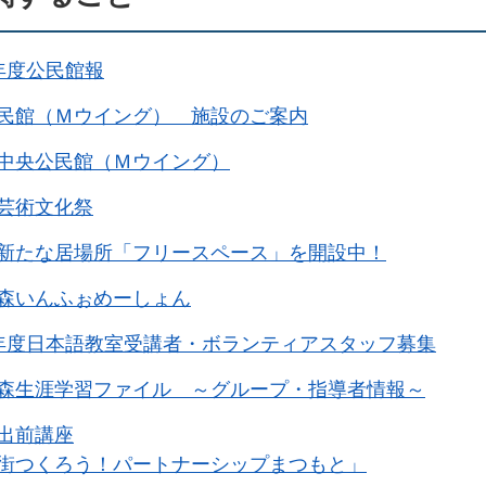
年度公民館報
民館（Ｍウイング） 施設のご案内
中央公民館（Ｍウイング）
芸術文化祭
新たな居場所「フリースペース」を開設中！
森いんふぉめーしょん
年度日本語教室受講者・ボランティアスタッフ募集
森生涯学習ファイル ～グループ・指導者情報～
出前講座
街つくろう！パートナーシップまつもと」