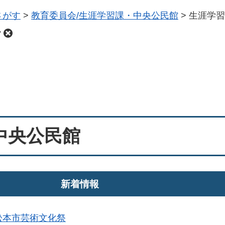
さがす
>
教育委員会/生涯学習課・中央公民館
>
生涯学習
館
中央公民館
新着情報
松本市芸術文化祭