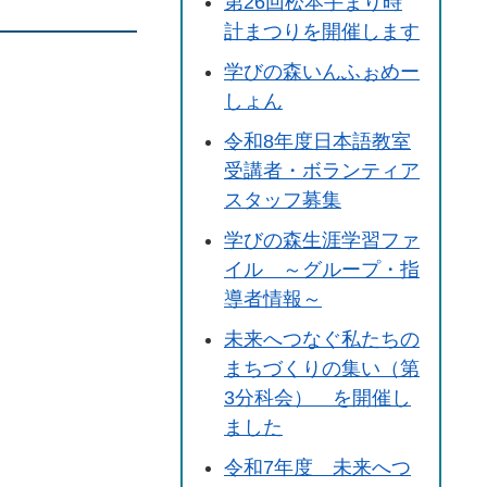
第26回松本手まり時
計まつりを開催します
学びの森いんふぉめー
しょん
令和8年度日本語教室
受講者・ボランティア
スタッフ募集
学びの森生涯学習ファ
イル ～グループ・指
導者情報～
未来へつなぐ私たちの
まちづくりの集い（第
3分科会） を開催し
ました
令和7年度 未来へつ