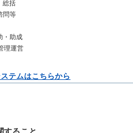
、総括
諮問等
助・助成
管理運営
システムはこちらから
関すること