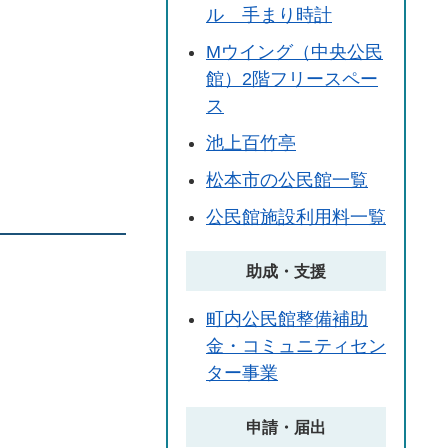
ル 手まり時計
Mウイング（中央公民
館）2階フリースペー
ス
池上百竹亭
松本市の公民館一覧
公民館施設利用料一覧
助成・支援
町内公民館整備補助
金・コミュニティセン
ター事業
申請・届出