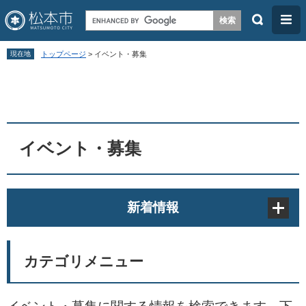
検
メ
索
ニ
ペ
メ
ュ
現在地
トップページ
>
イベント・募集
ー
ニ
ー
本
ジ
ュ
文
の
ー
先
を
頭
飛
イベント・募集
で
ば
す
し
。
て
新着情報
本
文
へ
カテゴリメニュー