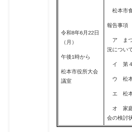
松本市食
報告事項
令和8年6月22日
ア まつ
（月）
況につい
午後1時から
イ 第４
松本市役所大会
ウ 松本
議室
エ 松本
オ 家庭
会の検討