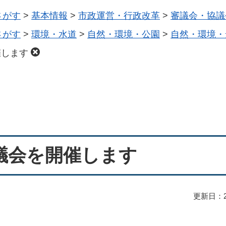
さがす
>
基本情報
>
市政運営・行政改革
>
審議会・協議
さがす
>
環境・水道
>
自然・環境・公園
>
自然・環境・
催します
議会を開催します
更新日：2