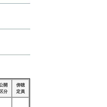
公開
傍聴
区分
定員