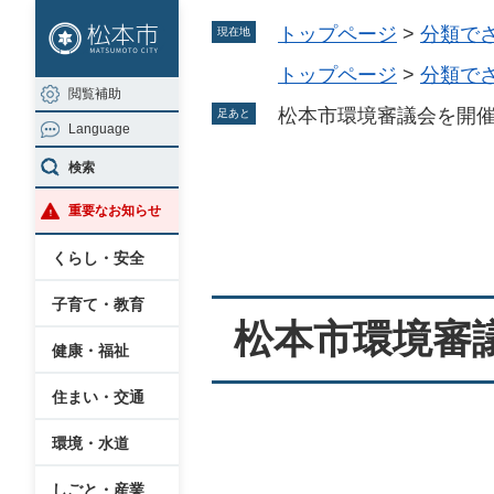
ペ
メ
トップページ
>
分類で
現在地
ー
ニ
ジ
ュ
トップページ
>
分類で
閲覧補助
の
ー
松本市環境審議会を開
足あと
Language
先
を
頭
飛
検索
で
ば
本
重要なお知らせ
す
し
文
。
て
くらし・安全
本
子育て・教育
文
松本市環境審
へ
健康・福祉
住まい・交通
環境・水道
しごと・産業