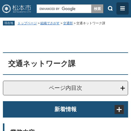
検
メ
索
ニ
ペ
メ
ュ
現在地
トップページ
>
組織でさがす
>
交通部
>
交通ネットワーク課
ー
ニ
ー
本
ジ
ュ
文
の
ー
先
を
頭
飛
交通ネットワーク課
で
ば
す
し
。
て
ページ内目次
本
文
新着情報
へ