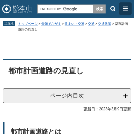
検
メ
索
ニ
ペ
メ
ュ
現在地
トップページ
>
分類でさがす
>
住まい・交通
>
交通
>
交通政策
>
都市計画
ー
ニ
道路の見直し
ー
ジ
ュ
本
の
ー
文
先
を
頭
飛
都市計画道路の見直し
で
ば
す
し
。
て
ページ内目次
本
文
更新日：2023年3月9日更新
へ
都市計画道路とは