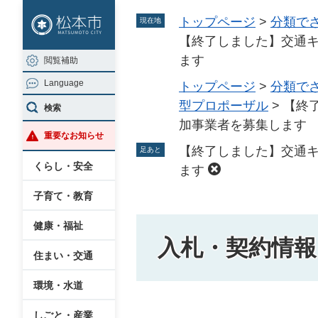
ペ
メ
トップページ
>
分類で
現在地
ー
ニ
【終了しました】交通
ジ
ュ
ます
閲覧補助
の
ー
Language
先
を
トップページ
>
分類で
頭
飛
型プロポーザル
>
【終
検索
で
ば
加事業者を募集します
重要なお知らせ
す
し
【終了しました】交通
足あと
。
て
くらし・安全
ます
本
子育て・教育
文
へ
健康・福祉
入札・契約情報
住まい・交通
環境・水道
本
しごと・産業