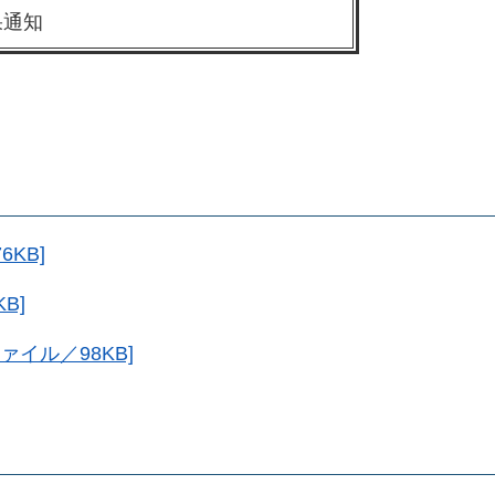
果通知
6KB]
B]
ァイル／98KB]