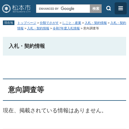
検
メ
索
ニ
ペ
メ
ュ
現在地
トップページ
>
分類でさがす
>
しごと・産業
>
入札・契約情報
>
入札・契約
ー
ニ
情報
>
入札・契約情報
>
令和7年度入札情報
>
意向調査等
ー
ジ
ュ
の
ー
入札・契約情報
先
を
頭
飛
本
で
ば
文
す
し
。
て
意向調査等
本
文
へ
現在、掲載されている情報はありません。