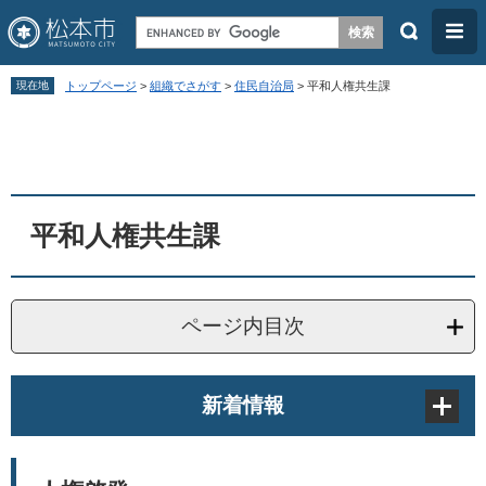
検
メ
索
ニ
ペ
メ
ュ
現在地
トップページ
>
組織でさがす
>
住民自治局
>
平和人権共生課
ー
ニ
ー
本
ジ
ュ
文
の
ー
先
を
頭
飛
平和人権共生課
で
ば
す
し
。
て
ページ内目次
本
文
新着情報
へ