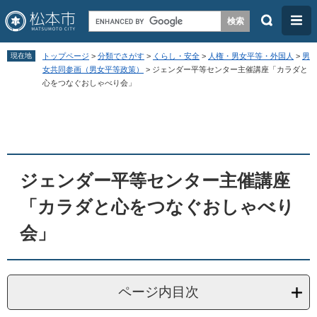
検
メ
索
ニ
ペ
メ
ュ
現在地
トップページ
>
分類でさがす
>
くらし・安全
>
人権・男女平等・外国人
>
男
ー
ニ
女共同参画（男女平等政策）
>
ジェンダー平等センター主催講座「カラダと
ー
心をつなぐおしゃべり会」
ジ
ュ
の
ー
本
先
を
文
頭
飛
で
ば
ジェンダー平等センター主催講座
す
し
「カラダと心をつなぐおしゃべり
。
て
本
会」
文
へ
ページ内目次