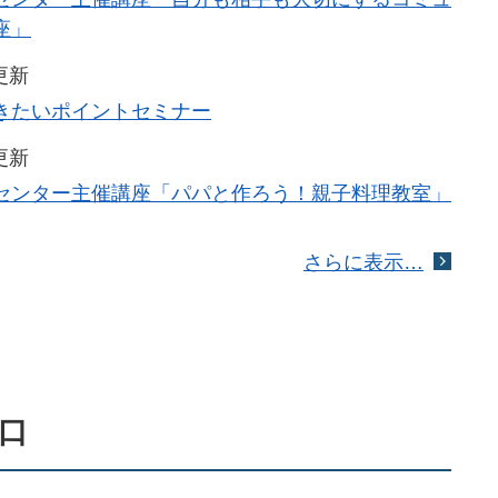
座」
更新
きたいポイントセミナー
更新
センター主催講座「パパと作ろう！親子料理教室」
さらに表示…
口