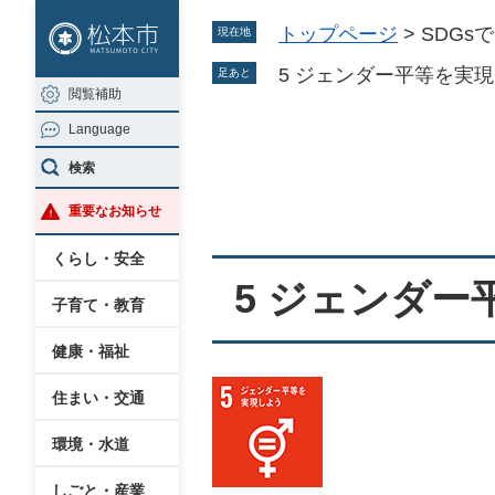
ペ
メ
トップページ
>
SDGs
現在地
ー
ニ
ジ
ュ
5 ジェンダー平等を実
足あと
閲覧補助
の
ー
Language
先
を
本
頭
飛
検索
文
で
ば
重要なお知らせ
す
し
。
て
くらし・安全
本
5 ジェンダ
子育て・教育
文
へ
健康・福祉
住まい・交通
環境・水道
しごと・産業