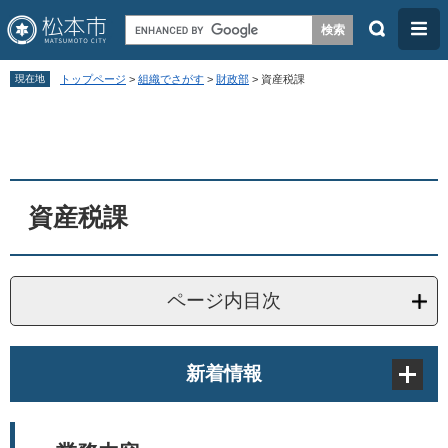
検
メ
索
ニ
ペ
メ
ュ
現在地
トップページ
>
組織でさがす
>
財政部
>
資産税課
ー
ニ
ー
本
ジ
ュ
文
の
ー
先
を
頭
飛
資産税課
で
ば
す
し
。
て
ページ内目次
本
文
新着情報
へ