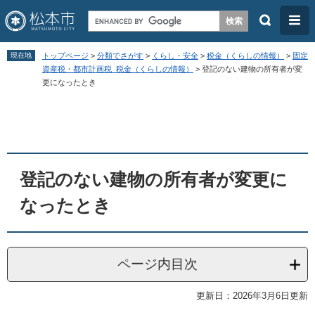
検
メ
索
ニ
ペ
メ
ュ
現在地
トップページ
>
分類でさがす
>
くらし・安全
>
税金（くらしの情報）
>
固定
ー
ニ
資産税・都市計画税_税金（くらしの情報）
>
登記のない建物の所有者が変
ー
更になったとき
ジ
ュ
の
ー
本
先
を
文
頭
飛
で
ば
登記のない建物の所有者が変更に
す
し
なったとき
。
て
本
文
ページ内目次
へ
更新日：2026年3月6日更新