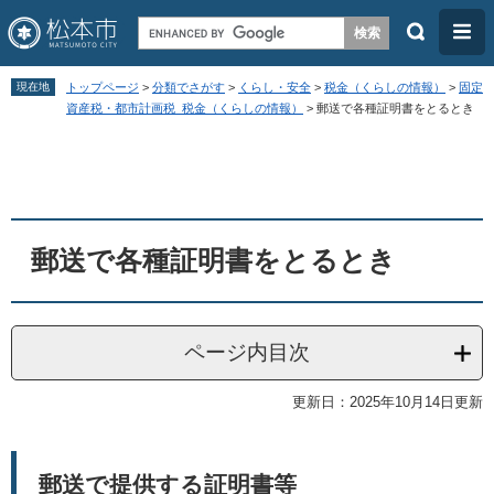
検
メ
索
ニ
ペ
メ
ュ
現在地
トップページ
>
分類でさがす
>
くらし・安全
>
税金（くらしの情報）
>
固定
ー
ニ
資産税・都市計画税_税金（くらしの情報）
>
郵送で各種証明書をとるとき
ー
ジ
ュ
本
の
ー
文
先
を
頭
飛
郵送で各種証明書をとるとき
で
ば
す
し
。
て
ページ内目次
本
文
更新日：2025年10月14日更新
へ
郵送で提供する証明書等