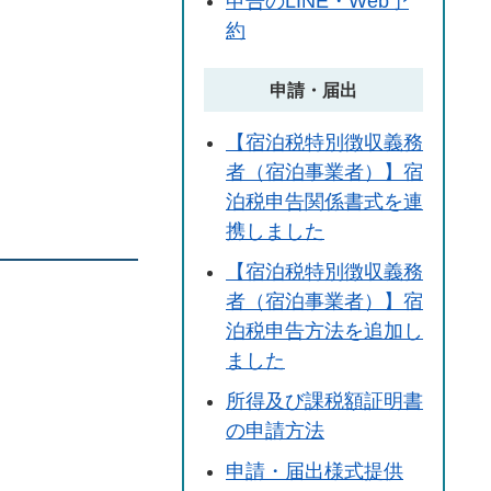
申告のLINE・Web予
約
申請・届出
【宿泊税特別徴収義務
者（宿泊事業者）】宿
泊税申告関係書式を連
携しました
【宿泊税特別徴収義務
者（宿泊事業者）】宿
泊税申告方法を追加し
ました
所得及び課税額証明書
の申請方法
申請・届出様式提供