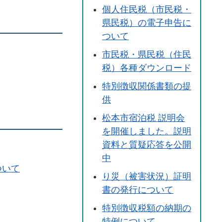
個人住民税（市民税・
県民税）の電子申告に
ついて
市民税・県民税（住民
税）各種ダウンロード
特別徴収関係書類の提
供
松本市宿泊税 説明会
を開催しました。説明
資料と質疑応答を公開
中
ついて
り災（被害状況）証明
書の発行について
特別徴収税額の納期の
特例について