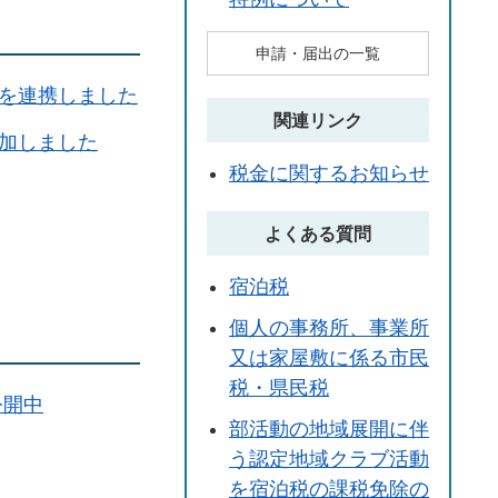
申請・届出の一覧
を連携しました
関連リンク
加しました
税金に関するお知らせ
よくある質問
宿泊税
個人の事務所、事業所
又は家屋敷に係る市民
税・県民税
公開中
部活動の地域展開に伴
う認定地域クラブ活動
を宿泊税の課税免除の