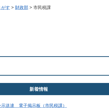
さがす
>
財政部
>
市民税課
新着情報
公示送達 電子掲示板（市民税課）