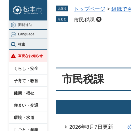
ペ
メ
トップページ
>
組織で
現在地
ー
ニ
ジ
ュ
市民税課
足あと
閲覧補助
の
ー
Language
先
を
本
頭
飛
検索
文
で
ば
重要なお知らせ
す
し
。
て
くらし・安全
本
市民税課
子育て・教育
文
へ
健康・福祉
住まい・交通
環境・水道
2026年8月7日更新
しごと・産業