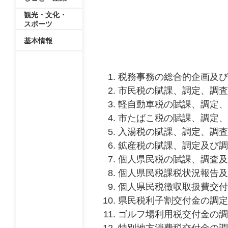
観光・文化・
スポーツ
基本情報
税務事務の総合的企画及び
市民税の賦課、調定、調査
軽自動車税の賦課、調定、
市たばこ税の賦課、調定、
入湯税の賦課、調定、調査
鉱産税の賦課、調定及び調
個人県民税の賦課、調査及
個人県民税課税状況報告及
個人県民税徴収取扱費交付
県民税利子割交付金の調定
ゴルフ場利用税交付金の調
特別地方消費税交付金の調