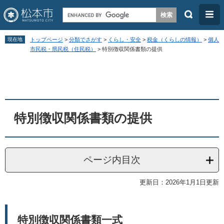
検
メ
索
ニ
ペ
メ
ュ
現在地
トップページ
>
分類でさがす
>
くらし・安全
>
税金（くらしの情報）
>
個人
ー
ニ
市民税・県民税（住民税）
>
特別徴収関係書類の提供
ー
ジ
ュ
本
の
ー
文
先
を
頭
飛
特別徴収関係書類の提供
で
ば
す
し
。
て
ページ内目次
本
文
更新日：2026年1月1日更新
へ
特別徴収関係書類一式