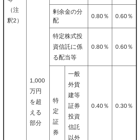
（注
剰余金の分
0.80％
0.60％
釈2）
配
特定株式投
資信託に係
0.80％
0.60％
る配当等
一般
1,000
外貨
万円
建等
特
を超
証券
0.40％
0.30％
定
える
投資
証
部分
信託
券
以外