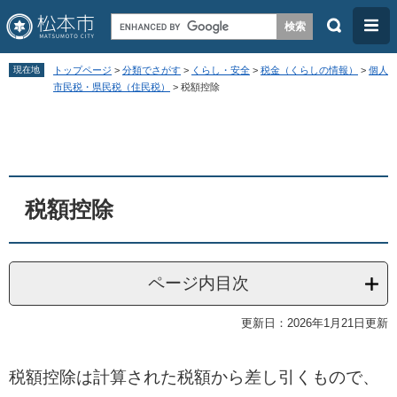
検
メ
索
ニ
ペ
メ
ュ
現在地
トップページ
>
分類でさがす
>
くらし・安全
>
税金（くらしの情報）
>
個人
ー
ニ
市民税・県民税（住民税）
>
税額控除
ー
ジ
ュ
本
の
ー
文
先
を
頭
飛
税額控除
で
ば
す
し
。
て
ページ内目次
本
文
更新日：2026年1月21日更新
へ
税額控除は計算された税額から差し引くもので、