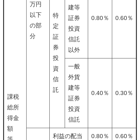
万円
建等
以下
特
証券
0.80％
0.60％
の部
定
投資
分
証
信託
券
以外
投
一般
資
外貨
信
建等
託
0.40％
0.30％
課税
証券
総所
投資
得金
信託
額
利益の配当
0.80％
0.60％
等