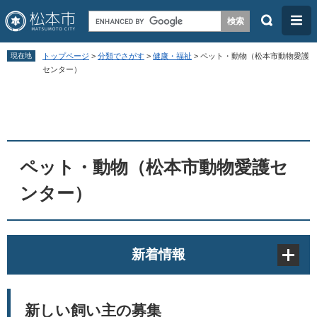
検
メ
索
ニ
ペ
メ
ュ
現在地
トップページ
>
分類でさがす
>
健康・福祉
>
ペット・動物（松本市動物愛護
ー
ニ
センター）
ー
ジ
ュ
本
の
ー
文
先
を
頭
飛
ペット・動物（松本市動物愛護セ
で
ば
す
し
ンター）
。
て
本
文
新着情報
へ
新しい飼い主の募集