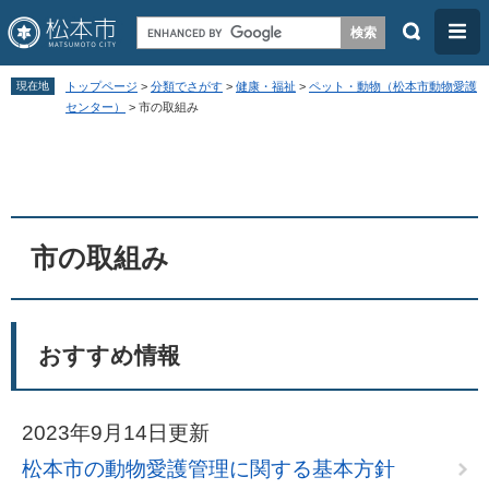
検
メ
索
ニ
ペ
メ
ュ
現在地
トップページ
>
分類でさがす
>
健康・福祉
>
ペット・動物（松本市動物愛護
ー
ニ
センター）
>
市の取組み
ー
ジ
ュ
本
の
ー
文
先
を
頭
飛
市の取組み
で
ば
す
し
。
て
おすすめ情報
本
文
へ
2023年9月14日更新
松本市の動物愛護管理に関する基本方針