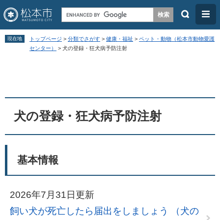
検
メ
索
ニ
ペ
メ
ュ
現在地
トップページ
>
分類でさがす
>
健康・福祉
>
ペット・動物（松本市動物愛護
ー
ニ
センター）
>
犬の登録・狂犬病予防注射
ー
ジ
ュ
本
の
ー
文
先
を
頭
飛
犬の登録・狂犬病予防注射
で
ば
す
し
。
て
基本情報
本
文
へ
2026年7月31日更新
飼い犬が死亡したら届出をしましょう （犬の