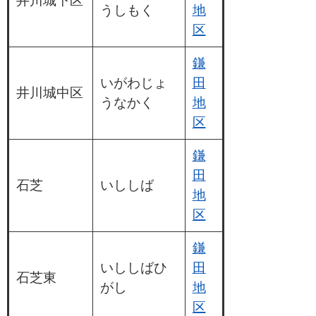
井川城下区
うしもく
地
区
鎌
いがわじょ
田
井川城中区
うなかく
地
区
鎌
田
石芝
いししば
地
区
鎌
いししばひ
田
石芝東
がし
地
区