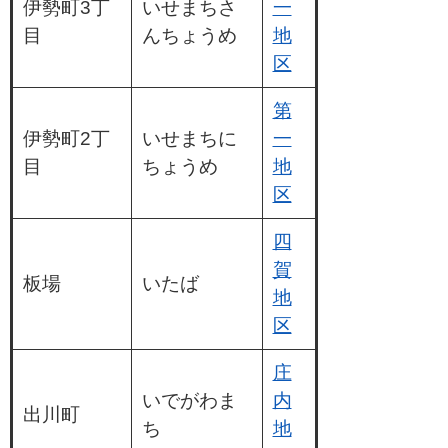
伊勢町3丁
いせまちさ
一
目
んちょうめ
地
区
第
伊勢町2丁
いせまちに
一
目
ちょうめ
地
区
四
賀
板場
いたば
地
区
庄
いでがわま
内
出川町
ち
地