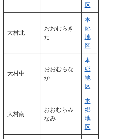
区
本
おおむらき
郷
大村北
た
地
区
本
おおむらな
郷
大村中
か
地
区
本
おおむらみ
郷
大村南
なみ
地
区