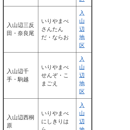
入
いりやまべ
山
入山辺三反
さんたん
辺
田・奈良尾
だ・ならお
地
区
入
いりやまべ
山
入山辺千
せんぞ・こ
辺
手・駒越
まごえ
地
区
入
いりやまべ
山
入山辺西桐
にしきりは
辺
原
ら
地