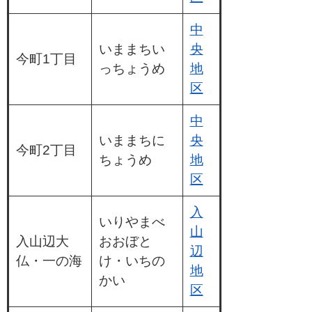
中
いままちい
央
今町1丁目
っちょうめ
地
区
中
いままちに
央
今町2丁目
ちょうめ
地
区
入
いりやまべ
山
入山辺大
おおぼと
辺
仏・一の海
け・いちの
地
かい
区