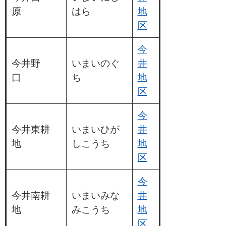
原
はら
地
区
今
今井野
いまいのぐ
井
口
ち
地
区
今
今井東耕
いまいひが
井
地
しこうち
地
区
今
今井南耕
いまいみな
井
地
みこうち
地
区