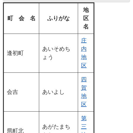
地
町 会 名
ふりがな
区
名
庄
あいそめち
内
逢初町
ょう
地
区
四
賀
会吉
あいよし
地
区
第
あがたまち
三
県町北