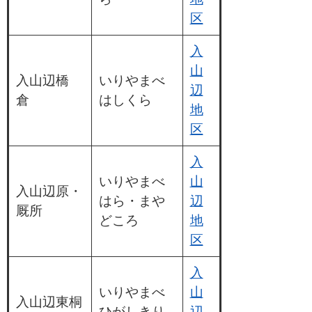
区
入
山
入山辺橋
いりやまべ
辺
倉
はしくら
地
区
入
いりやまべ
山
入山辺原・
はら・まや
辺
厩所
どころ
地
区
入
いりやまべ
山
入山辺東桐
ひがしきり
辺