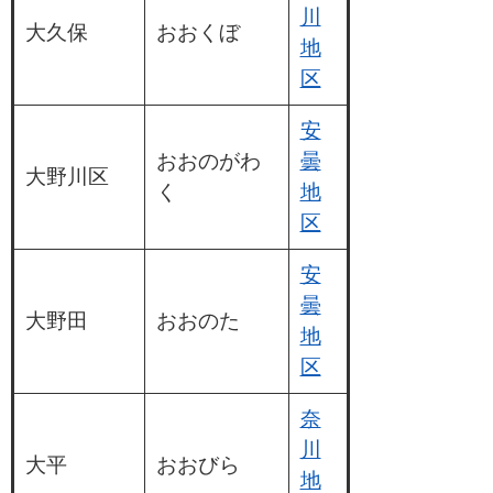
川
大久保
おおくぼ
地
区
安
おおのがわ
曇
大野川区
く
地
区
安
曇
大野田
おおのた
地
区
奈
川
大平
おおびら
地