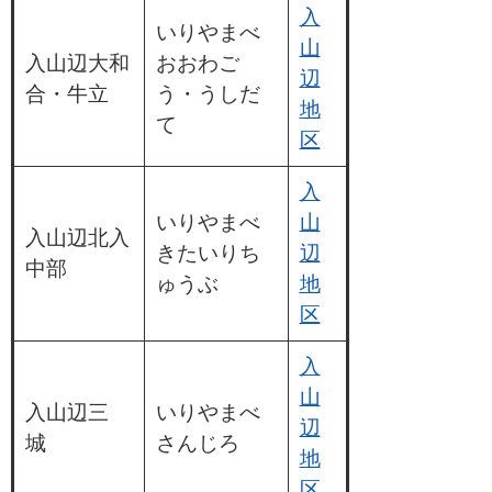
入
いりやまべ
山
入山辺大和
おおわご
辺
合・牛立
う・うしだ
地
て
区
入
いりやまべ
山
入山辺北入
きたいりち
辺
中部
ゅうぶ
地
区
入
山
入山辺三
いりやまべ
辺
城
さんじろ
地
区