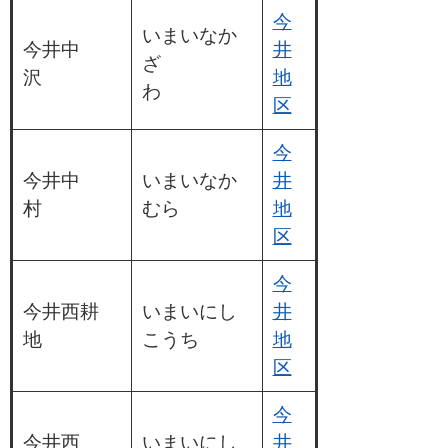
今
いまいなか
今井中
井
ざ
沢
地
わ
区
今
今井中
いまいなか
井
村
むら
地
区
今
今井西耕
いまいにし
井
地
こうち
地
区
今
今井西
いまいにし
井