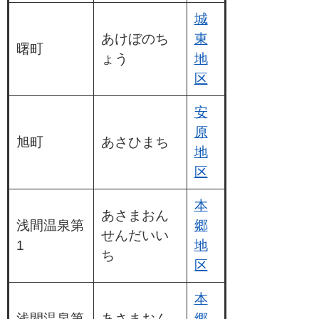
城
あけぼのち
東
曙町
ょう
地
区
安
原
旭町
あさひまち
地
区
本
あさまおん
浅間温泉第
郷
せんだいい
1
地
ち
区
本
浅間温泉第
あさまおん
郷