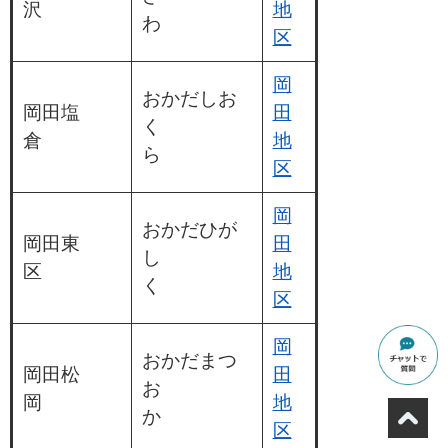
沢
地
わ
区
岡
おかだしお
岡田塩
田
く
倉
地
ら
区
岡
おかだひが
岡田東
田
し
区
地
く
区
岡
おかだまつ
岡田松
田
お
岡
地
か
区