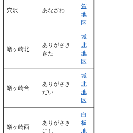
賀
穴沢
あなざわ
地
区
城
ありがさき
北
蟻ヶ崎北
きた
地
区
城
ありがさき
北
蟻ヶ崎台
だい
地
区
白
ありがさき
板
蟻ヶ崎西
にし
地