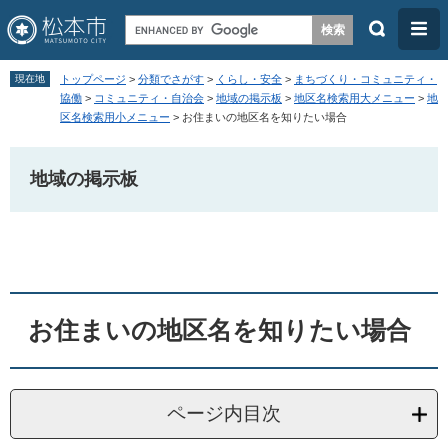
検
メ
索
ニ
ペ
メ
ュ
現在地
トップページ
>
分類でさがす
>
くらし・安全
>
まちづくり・コミュニティ・
ー
ニ
協働
>
コミュニティ・自治会
>
地域の掲示板
>
地区名検索用大メニュー
>
地
ー
区名検索用小メニュー
>
お住まいの地区名を知りたい場合
ジ
ュ
の
ー
地域の掲示板
先
を
頭
飛
本
で
ば
文
す
し
。
て
本
お住まいの地区名を知りたい場合
文
へ
ページ内目次