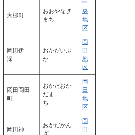
中
おおやなぎ
央
大柳町
まち
地
区
岡
岡田伊
おかだいぶ
田
深
か
地
区
岡
おかだおか
岡田岡田
田
だま
町
地
ち
区
岡
おかだかん
岡田神
田
ざ