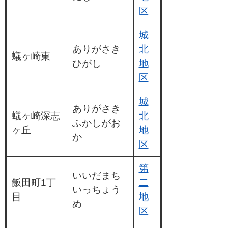
区
城
ありがさき
北
蟻ヶ崎東
ひがし
地
区
城
ありがさき
蟻ヶ崎深志
北
ふかしがお
ヶ丘
地
か
区
第
いいだまち
飯田町1丁
二
いっちょう
目
地
め
区