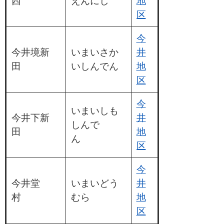
西
えんにし
地
区
今
今井境新
いまいさか
井
田
いしんでん
地
区
今
いまいしも
今井下新
井
しんで
田
地
ん
区
今
今井堂
いまいどう
井
村
むら
地
区