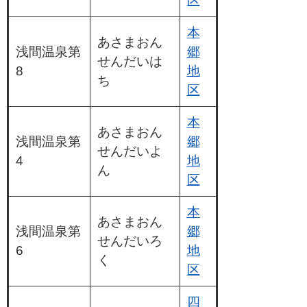
区
本
あさまおん
浅間温泉第
郷
せんだいは
8
地
ち
区
本
あさまおん
浅間温泉第
郷
せんだいよ
4
地
ん
区
本
あさまおん
浅間温泉第
郷
せんだいろ
6
地
く
区
四