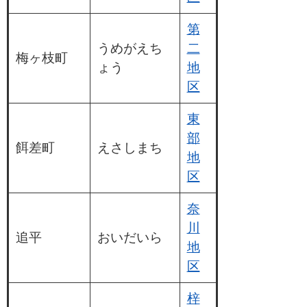
第
うめがえち
二
梅ヶ枝町
ょう
地
区
東
部
餌差町
えさしまち
地
区
奈
川
追平
おいだいら
地
区
梓