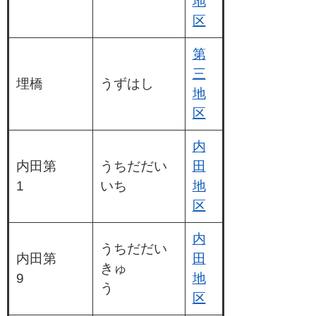
地
区
第
三
埋橋
うずはし
地
区
内
内田第
うちだだい
田
1
いち
地
区
内
うちだだい
内田第
田
きゅ
9
地
う
区