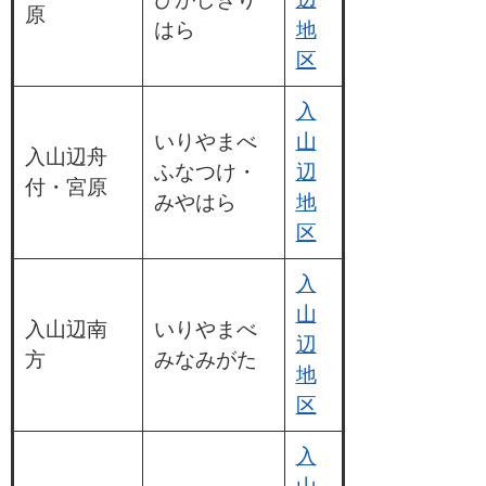
原
はら
地
区
入
いりやまべ
山
入山辺舟
ふなつけ・
辺
付・宮原
みやはら
地
区
入
山
入山辺南
いりやまべ
辺
方
みなみがた
地
区
入