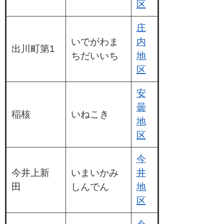
区
庄
いでがわま
内
出川町第1
ちだいいち
地
区
安
曇
稲核
いねこき
地
区
今
今井上新
いまいかみ
井
田
しんでん
地
区