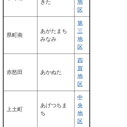
きた
地
区
第
あがたまち
三
県町南
みなみ
地
区
四
賀
赤怒田
あかぬた
地
区
中
あげつちま
央
上土町
ち
地
区