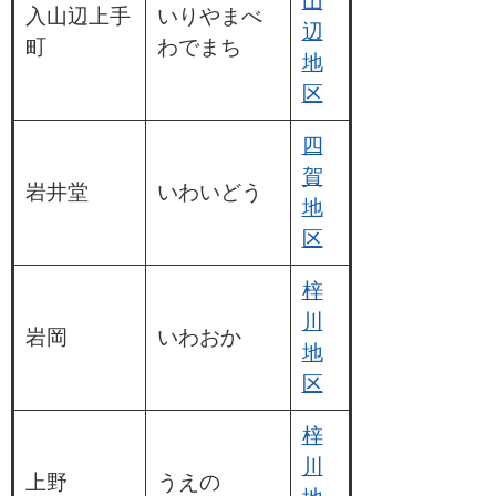
山
入山辺上手
いりやまべ
辺
町
わでまち
地
区
四
賀
岩井堂
いわいどう
地
区
梓
川
岩岡
いわおか
地
区
梓
川
上野
うえの