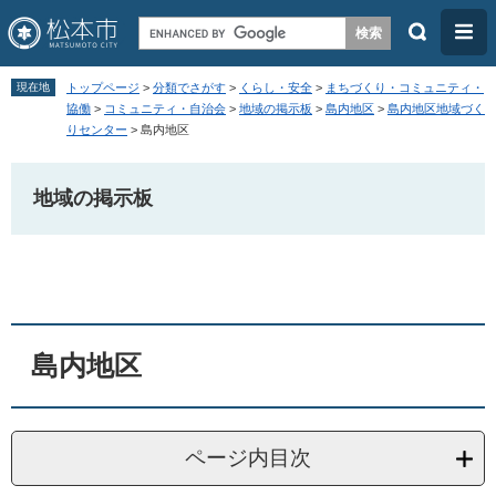
検
メ
索
ニ
ペ
メ
ュ
現在地
トップページ
>
分類でさがす
>
くらし・安全
>
まちづくり・コミュニティ・
ー
ニ
協働
>
コミュニティ・自治会
>
地域の掲示板
>
島内地区
>
島内地区地域づく
ー
りセンター
>
島内地区
ジ
ュ
の
ー
地域の掲示板
先
を
頭
飛
本
で
ば
文
す
し
。
て
本
島内地区
文
へ
ページ内目次