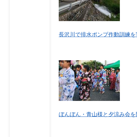
長沢川で排水ポンプ作動訓練を
ぼんぼん・青山様と夕涼み会を開