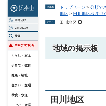
ペ
メ
トップページ
>
分類で
現在地
ー
ニ
地区
>
田川地区地域づ
ジ
ュ
閲覧補助
の
ー
田川地区
足あと
Language
先
を
頭
飛
検索
で
ば
重要なお知らせ
地域の掲示板
す
し
。
て
くらし・安全
本
子育て・教育
文
本
へ
健康・福祉
文
住まい・交通
環境・水道
田川地区
しごと・産業