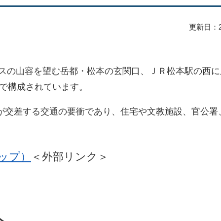
更新日：2
スの山容を望む岳都・松本の玄関口、ＪＲ松本駅の西に
会で構成されています。
線が交差する交通の要衝であり、住宅や文教施設、官公署
マップ）
＜外部リンク＞
へ