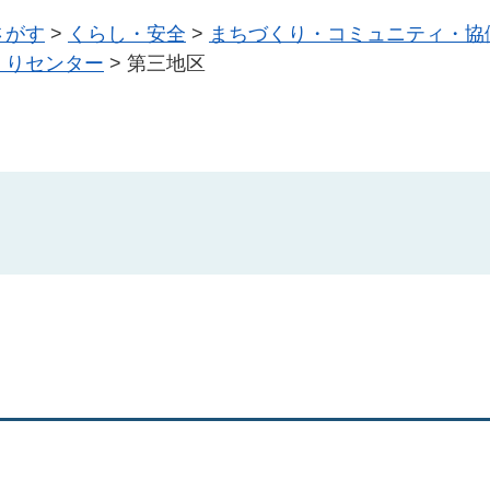
さがす
>
くらし・安全
>
まちづくり・コミュニティ・協
くりセンター
>
第三地区