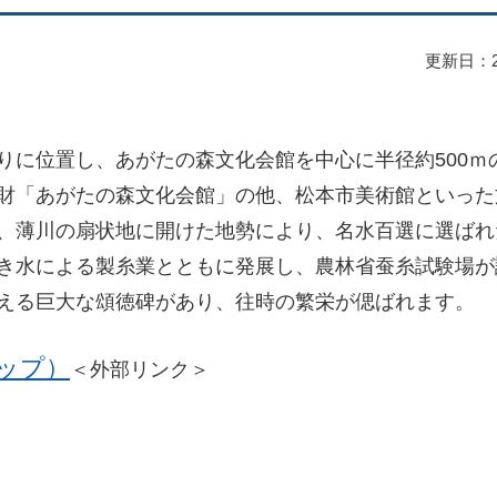
更新日：2
に位置し、あがたの森文化会館を中心に半径約500ｍの
財「あがたの森文化会館」の他、松本市美術館といった
、薄川の扇状地に開けた地勢により、名水百選に選ばれ
き水による製糸業とともに発展し、農林省蚕糸試験場が
える巨大な頌徳碑があり、往時の繁栄が偲ばれます。
マップ）
＜外部リンク＞