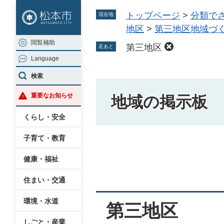
ペ
メ
トップページ
>
分類で
現在地
ー
ニ
地区
>
第三地区地域づ
ジ
ュ
閲覧補助
の
ー
第三地区
足あと
Language
先
を
頭
飛
検索
で
ば
重要なお知らせ
地域の掲示板
す
し
。
て
くらし・安全
本
子育て・教育
文
本
へ
健康・福祉
文
住まい・交通
環境・水道
第三地区
しごと・産業