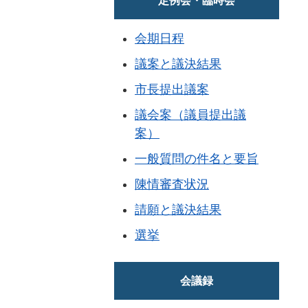
定例会・臨時会
会期日程
議案と議決結果
市長提出議案
議会案（議員提出議
案）
一般質問の件名と要旨
陳情審査状況
請願と議決結果
選挙
会議録