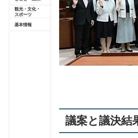
観光・文化・
スポーツ
基本情報
本
文
議案と議決結