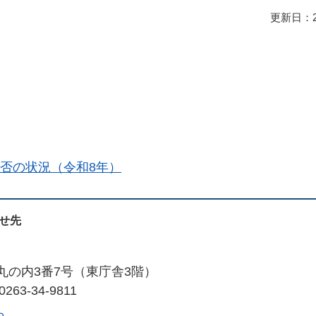
更新日：2
否の状況（令和8年）
せ先
市丸の内3番7号（東庁舎3階）
263-34-9811
ら