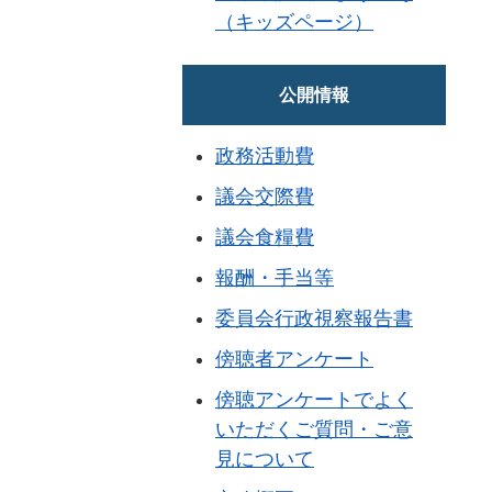
（キッズページ）
公開情報
政務活動費
議会交際費
議会食糧費
報酬・手当等
委員会行政視察報告書
傍聴者アンケート
傍聴アンケートでよく
いただくご質問・ご意
見について