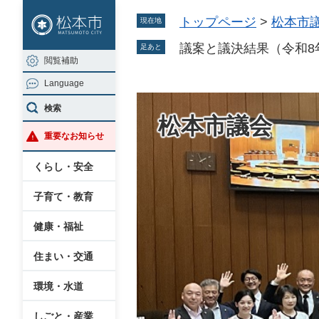
ペ
メ
トップページ
>
松本市
現在地
ー
ニ
ジ
ュ
議案と議決結果（令和8
足あと
閲覧補助
の
ー
Language
先
を
頭
飛
検索
松本市議会
で
ば
重要なお知らせ
す
し
。
て
くらし・安全
本
子育て・教育
文
へ
健康・福祉
住まい・交通
環境・水道
しごと・産業