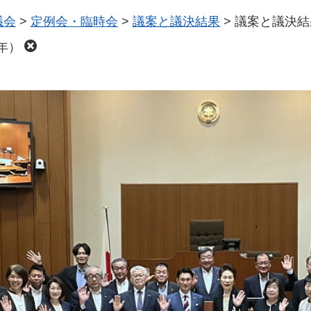
議会
>
定例会・臨時会
>
議案と議決結果
>
議案と議決結
年）