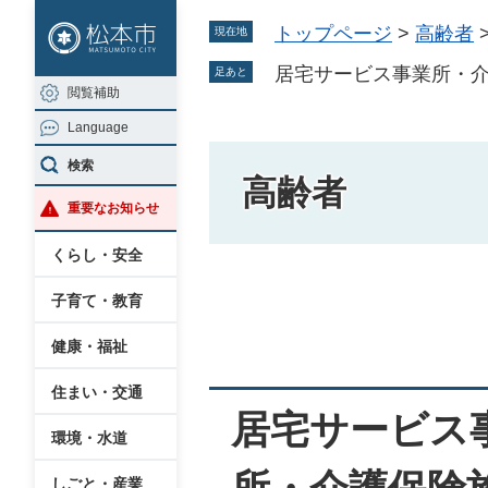
ペ
メ
トップページ
>
高齢者
現在地
ー
ニ
ジ
ュ
居宅サービス事業所・
足あと
閲覧補助
の
ー
Language
先
を
頭
飛
検索
高齢者
で
ば
重要なお知らせ
す
し
。
て
くらし・安全
本
本
子育て・教育
文
文
へ
健康・福祉
住まい・交通
居宅サービス
環境・水道
しごと・産業