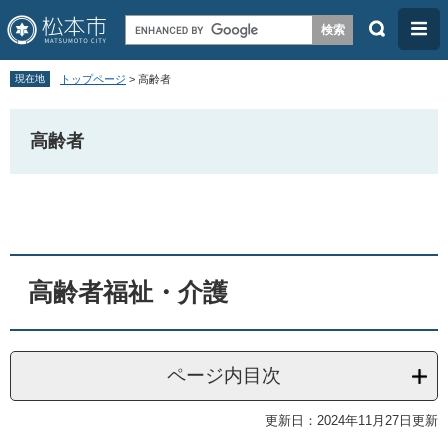
検
メ
索
ニ
ペ
メ
ュ
現在地
トップページ
>
高齢者
ー
ニ
ー
ジ
ュ
高齢者
の
ー
先
を
本
頭
飛
文
で
ば
す
し
高齢者福祉・介護
。
て
本
文
ページ内目次
へ
更新日：2024年11月27日更新