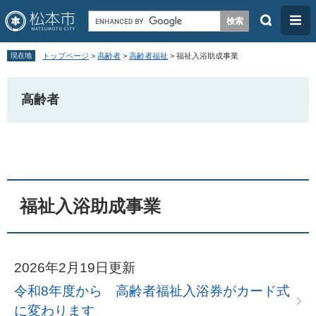
検
メ
索
ニ
ペ
メ
ュ
現在地
トップページ
>
高齢者
>
高齢者福祉
>
福祉入浴助成事業
ー
ニ
ー
ジ
ュ
高齢者
の
ー
先
を
本
頭
飛
文
で
ば
す
し
福祉入浴助成事業
。
て
本
文
2026年2月19日更新
へ
令和8年度から 高齢者福祉入浴券がカード式
に変わります