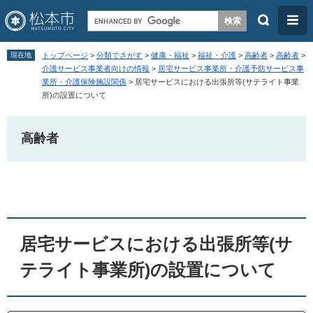
検
メ
索
ニ
ペ
メ
ュ
現在地
トップページ
>
分類でさがす
>
健康・福祉
>
福祉・介護
>
高齢者
>
高齢者
>
ー
ニ
介護サービス事業者向けの情報
>
居宅サービス事業所・介護予防サービス事
ー
業所・介護保険施設関係
>
居宅サービスにおける出張所等(サテライト事業
ジ
ュ
所)の設置について
の
ー
先
を
高齢者
頭
飛
で
ば
本
す
し
文
。
て
本
居宅サービスにおける出張所等(サ
文
へ
テライト事業所)の設置について