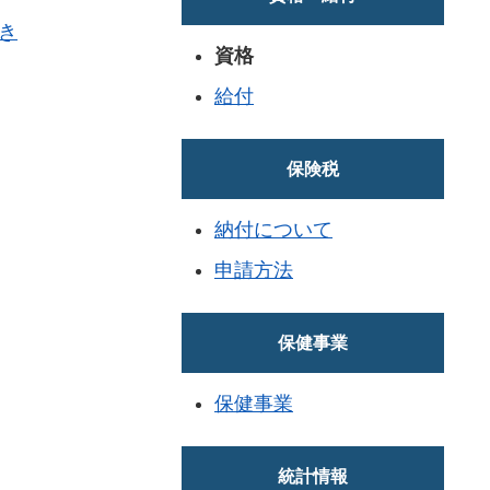
き
資格
給付
保険税
納付について
申請方法
保健事業
保健事業
統計情報