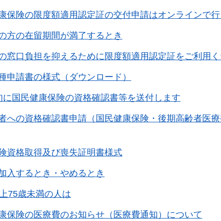
康保険の限度額適用認定証の交付申請はオンラインで行
の方の在留期間が満了するとき
の窓口負担を抑えるために限度額適用認定証をご利用く
種申請書の様式（ダウンロード）
旬に国民健康保険の資格確認書等を送付します
者への資格確認書申請（国民健康保険・後期高齢者医療
険資格取得及び喪失証明書様式
加入するとき・やめるとき
以上75歳未満の人は
康保険の医療費のお知らせ（医療費通知）について