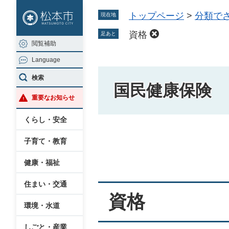
ペ
メ
トップページ
>
分類で
現在地
ー
ニ
ジ
ュ
資格
足あと
閲覧補助
の
ー
Language
先
を
頭
飛
検索
国民健康保険
で
ば
重要なお知らせ
す
し
。
て
くらし・安全
本
本
子育て・教育
文
文
へ
健康・福祉
住まい・交通
資格
環境・水道
しごと・産業