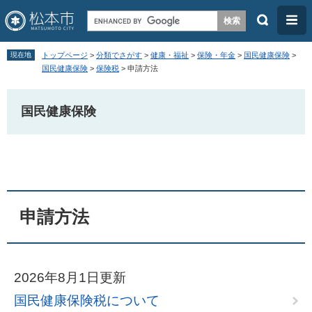
検
メ
索
ニ
ペ
メ
ュ
現在地
トップページ
>
分類でさがす
>
健康・福祉
>
保険・年金
>
国民健康保険
>
ー
ニ
国民健康保険
>
保険税
>
申請方法
ー
ジ
ュ
の
ー
国民健康保険
先
を
頭
飛
本
で
ば
文
す
し
。
て
申請方法
本
文
へ
2026年8月1日更新
国民健康保険税について