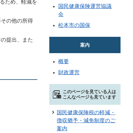
なるため、軽減を
国民健康保険運営協議
会
等その他の所得
松本市の国保
書の提出、また
案内
概要
財政運営
このページを見ている人は
こんなページも見ています
国民健康保険税の軽減・
徴収猶予・減免制度のご
案内