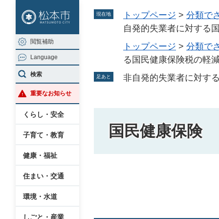
ペ
メ
トップページ
>
分類で
現在地
ー
ニ
自発的失業者に対する
ジ
ュ
閲覧補助
の
ー
トップページ
>
分類で
Language
先
を
る国民健康保険税の軽
頭
飛
検索
非自発的失業者に対す
足あと
で
ば
重要なお知らせ
す
し
。
て
くらし・安全
本
国民健康保険
子育て・教育
文
へ
健康・福祉
本
住まい・交通
文
環境・水道
しごと・産業