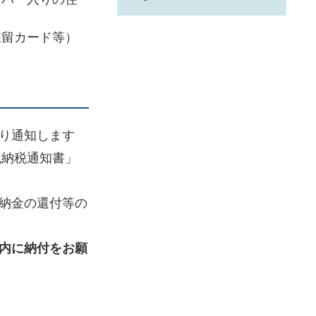
在留カード等）
り通知します
税納税通知書」
納金の還付等の
内に納付をお願