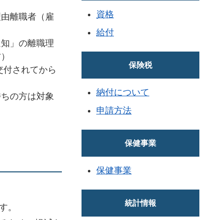
資格
理由離職者（雇
給付
通知」の離職理
方）
保険税
交付されてから
納付について
ちの方は対象
申請方法
保健事業
保健事業
。
統計情報
す。