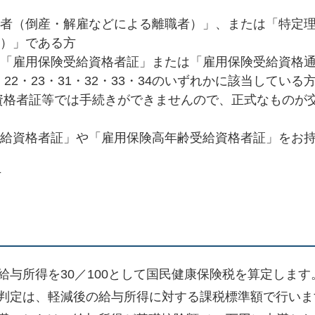
者（倒産・解雇などによる離職者）」、または「特定
）」である方
「雇用保険受給資格者証」または「雇用保険受給資格
・22・23・31・32・33・34のいずれかに該当している
給資格者証等では手続きができませんので、正式なものが
給資格者証」や「雇用保険高年齢受給資格者証」をお持
方
与所得を30／100として国民健康保険税を算定します
判定は、軽減後の給与所得に対する課税標準額で行いま