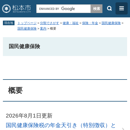
検
メ
索
ニ
ペ
メ
ュ
現在地
トップページ
>
分類でさがす
>
健康・福祉
>
保険・年金
>
国民健康保険
>
ー
ニ
国民健康保険
>
案内
>
概要
ー
ジ
ュ
の
ー
国民健康保険
先
を
頭
飛
本
で
ば
文
す
し
。
て
概要
本
文
へ
2026年8月1日更新
国民健康保険税の年金天引き（特別徴収）と