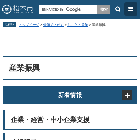
検
メ
索
ニ
ペ
メ
ュ
現在地
トップページ
>
分類でさがす
>
しごと・産業
>
産業振興
ー
ニ
ー
本
ジ
ュ
文
の
ー
先
を
頭
飛
産業振興
で
ば
す
し
。
て
新着情報
本
文
へ
企業・経営・中小企業支援