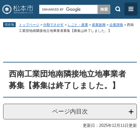
検
メ
索
ニ
ペ
メ
ュ
現在地
トップページ
>
分類でさがす
>
しごと・産業
>
産業振興
>
企業誘致
>
西南
ー
ニ
工業団地南隣接地立地事業者募集【募集は終了しました。】
ー
ジ
ュ
本
の
ー
文
先
を
頭
飛
西南工業団地南隣接地立地事業者
で
ば
す
し
募集【募集は終了しました。】
。
て
本
文
ページ内目次
へ
更新日：2025年12月11日更新