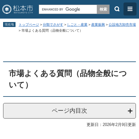
検
メ
索
ニ
ペ
メ
ュ
現在地
トップページ
>
分類でさがす
>
しごと・産業
>
産業振興
>
公設地方卸売市場
ー
ニ
>
市場よくある質問（品物全般について）
ー
ジ
ュ
本
の
ー
文
先
を
頭
飛
市場よくある質問（品物全般につ
で
ば
す
し
いて）
。
て
本
文
ページ内目次
へ
更新日：2026年2月9日更新