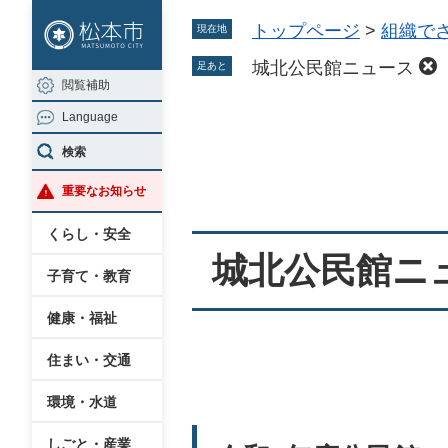
ペ
メ
トップページ
>
組織で
現在地
ー
ニ
ジ
ュ
城北公民館ニュース
足あと
閲覧補助
の
ー
Language
先
を
本
頭
飛
検索
文
で
ば
重要なお知らせ
す
し
。
て
くらし・安全
本
城北公民館ニ
子育て・教育
文
へ
健康・福祉
住まい・交通
環境・水道
しごと・産業