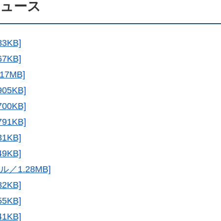
ニュース
3KB]
7KB]
17MB]
05KB]
00KB]
91KB]
1KB]
9KB]
／1.28MB]
2KB]
5KB]
1KB]