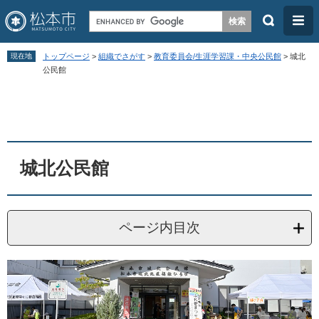
検
メ
索
ニ
ペ
メ
ュ
現在地
トップページ
>
組織でさがす
>
教育委員会/生涯学習課・中央公民館
>
城北
ー
ニ
公民館
ー
ジ
ュ
本
の
ー
文
先
を
頭
飛
城北公民館
で
ば
す
し
。
て
ページ内目次
本
文
へ